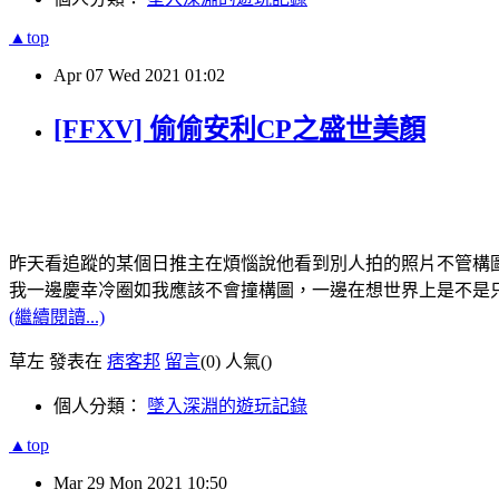
▲top
Apr
07
Wed
2021
01:02
[FFXV] 偷偷安利CP之盛世美顏
昨天看追蹤的某個日推主在煩惱說他看到別人拍的照片不管構圖
我一邊慶幸冷圈如我應該不會撞構圖，一邊在想世界上是不是只
(繼續閱讀...)
草左 發表在
痞客邦
留言
(0)
人氣(
)
個人分類：
墜入深淵的遊玩記錄
▲top
Mar
29
Mon
2021
10:50