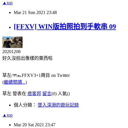
▲top
Mar
21
Sun
2021
23:48
[FFXV] WIN版拍照拍到手軟串 09
20201208
好久沒拍出像樣的東西啦
草左/🍴👞FFXV3+1周目 on Twitter
(繼續閱讀...)
草左 發表在
痞客邦
留言
(0)
人氣(
)
個人分類：
墜入深淵的遊玩記錄
▲top
Mar
20
Sat
2021
23:47