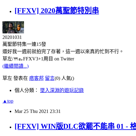
[FFXV] 2020萬聖節特別串
20201031
萬聖節特集一連15發
還好我一週前就拍完了存著，這一週以來真的忙到不行。
草左/🍴👞FFXV3+1周目 on Twitter
(繼續閱讀...)
草左 發表在
痞客邦
留言
(0)
人氣(
)
個人分類：
墜入深淵的遊玩記錄
▲top
Mar
25
Thu
2021
23:31
[FFXV] WIN版DLC欲罷不能串 01 -