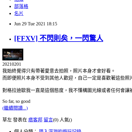
部落格
名片
Jun
29
Tue
2021
18:15
[FFXV] 不閃則矣，一閃驚人
20210201
我始終覺得只有帶著愛意去拍照，照片本身才會好看。
而即便照片本身不受到其他人歡迎，自己一定是喜歡著這些照
對格拉迪歐我一直是這個態度，我不懂構圖光線或者任何會讓被
So far, so good
(繼續閱讀...)
草左 發表在
痞客邦
留言
(0)
人氣(
)
個人分類：
墜入深淵的遊玩記錄