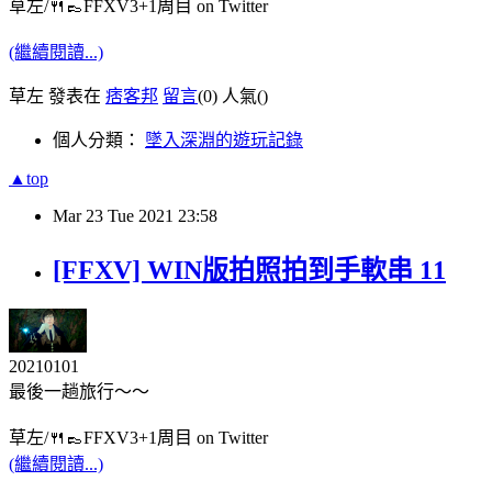
草左/🍴👞FFXV3+1周目 on Twitter
(繼續閱讀...)
草左 發表在
痞客邦
留言
(0)
人氣(
)
個人分類：
墜入深淵的遊玩記錄
▲top
Mar
23
Tue
2021
23:58
[FFXV] WIN版拍照拍到手軟串 11
20210101
最後一趟旅行～～
草左/🍴👞FFXV3+1周目 on Twitter
(繼續閱讀...)