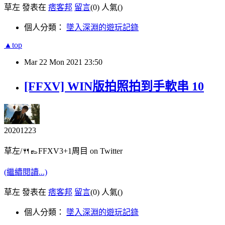
草左 發表在
痞客邦
留言
(0)
人氣(
)
個人分類：
墜入深淵的遊玩記錄
▲top
Mar
22
Mon
2021
23:50
[FFXV] WIN版拍照拍到手軟串 10
20201223
草左/🍴👞FFXV3+1周目 on Twitter
(繼續閱讀...)
草左 發表在
痞客邦
留言
(0)
人氣(
)
個人分類：
墜入深淵的遊玩記錄