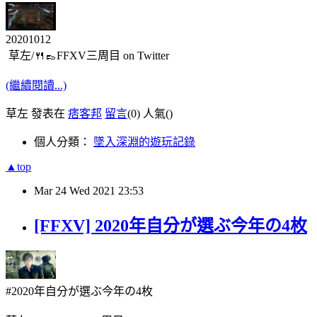
20201012
草左/🍴👞FFXV三周目 on Twitter
(繼續閱讀...)
草左 發表在
痞客邦
留言
(0)
人氣(
)
個人分類：
墜入深淵的遊玩記錄
▲top
Mar
24
Wed
2021
23:53
[FFXV] 2020年自分が選ぶ今年の4枚
#2020年自分が選ぶ今年の4枚