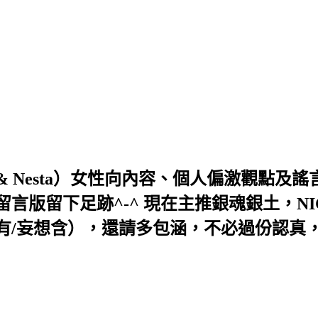
i & Nesta）女性向內容、個人偏激觀點
言版留下足跡^-^ 現在主推銀魂銀土，NI
有/妄想含），還請多包涵，不必過份認真